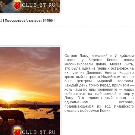
11
| Просмотров/отзывов: 8445/0 |
Остров Ламу, лежащий в Индийском
океане у берегов Кении, кошки
колонизировали давно. Может быть,
это была одна из первых остановок на
их пути из Древнего Египта. Когда-то
крохотный остров в Индийском океане
был центром мировой торговли.
Каждый день точно перед приливом —
хоть часы по ним проверяйте — кошки
собираются на набережной в порту
Ламу. Это единственный город на
одноименном острове,
поднимающемся из вод Индийского
океана у побережья Кении.