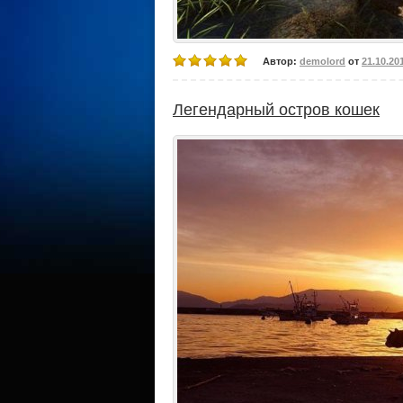
Автор:
demolord
от
21.10.20
Легендарный остров кошек