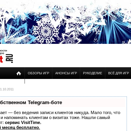
ОБЗОРЫ ИГР
АНОНСЫ ИГР
РУКОДЕЛИЕ
ВСЁ ДЛЯ ИГР
1.10.2011
обственном Telegram-боте
знает — без ведения записи клиентов никуда. Мало того, что
о и напоминать клиентам о визитах тоже. Нашли самый
нт:
сервис VisitTime.
 месяц бесплатно
.