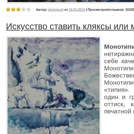
Автор:
demolord
от
16.01.2012
| Просмотров/отзывов: 15330/
Искусство ставить кляксы или
Монотип
нетиражн
себе кач
Монотип
Божеств
Монотипи
«типия».
один и г
оттиск, 
печатной 