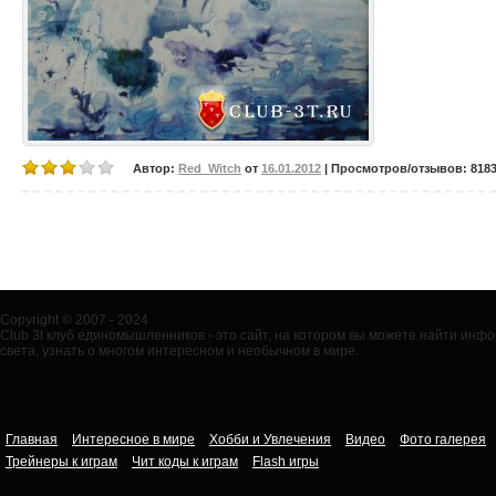
Автор:
Red_Witch
от
16.01.2012
| Просмотров/отзывов: 8183/
Copyright © 2007 - 2024
Club 3t клуб единомышленников - это сайт, на котором вы можете найти ин
света, узнать о многом интересном и необычном в мире.
Главная
Интересное в мире
Хобби и Увлечения
Видео
Фото галерея
Трейнеры к играм
Чит коды к играм
Flash игры