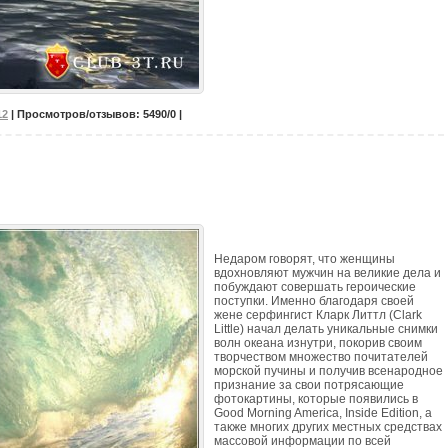
12
| Просмотров/отзывов: 5490/0 |
Недаром говорят, что женщины
вдохновляют мужчин на великие дела и
побуждают совершать героические
поступки. Именно благодаря своей
жене серфингист Кларк Литтл (Clark
Little) начал делать уникальные снимки
волн океана изнутри, покорив своим
творчеством множество почитателей
морской пучины и получив всенародное
признание за свои потрясающие
фотокартины, которые появились в
Good Morning America, Inside Edition, а
также многих других местных средствах
массовой информации по всей