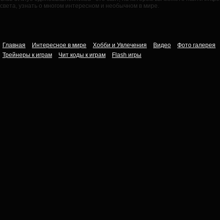
света, узнать о многом интересном и необычном в мире.
Главная
Интересное в мире
Хобби и Увлечения
Видео
Фото галерея
Трейнеры к играм
Чит коды к играм
Flash игры