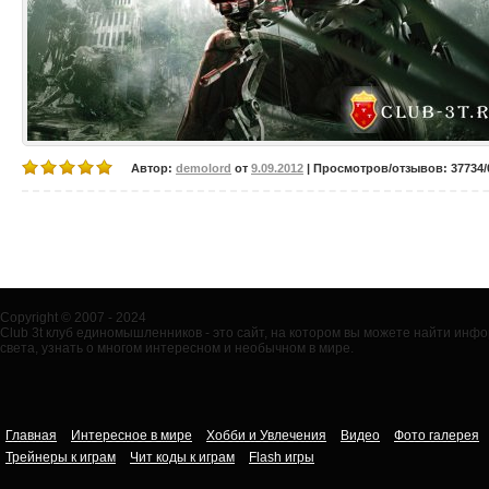
Автор:
demolord
от
9.09.2012
| Просмотров/отзывов: 37734/0
Copyright © 2007 - 2024
Club 3t клуб единомышленников - это сайт, на котором вы можете найти ин
света, узнать о многом интересном и необычном в мире.
Главная
Интересное в мире
Хобби и Увлечения
Видео
Фото галерея
Трейнеры к играм
Чит коды к играм
Flash игры