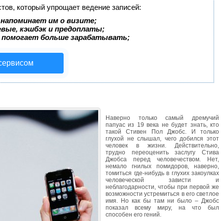
стов, который упрощает ведение записей:
 напоминает им о визите;
евые, кэшбэк и предоплаты;
 помогает больше зарабатывать;
 сервисом
Наверно только самый дремучий
папуас из 19 века не будет знать, кто
такой Стивен Пол Джобс. И только
глухой не слышал, чего добился этот
человек в жизни. Действительно,
трудно переоценить заслугу Стива
Джобса перед человечеством. Нет,
немало гнилых помидоров, наверно,
томиться где-нибудь в глухих закоулках
человеческой зависти и
неблагодарности, чтобы при первой же
возможности устремиться в его светлое
имя. Но как бы там ни было – Джобс
показал всему миру, на что был
способен его гений.