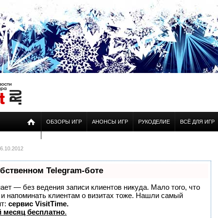
ОБЗОРЫ ИГР
АНОНСЫ ИГР
РУКОДЕЛИЕ
ВСЁ ДЛЯ ИГР
6.10.2012
обственном Telegram-боте
знает — без ведения записи клиентов никуда. Мало того, что
о и напоминать клиентам о визитах тоже. Нашли самый
нт:
сервис VisitTime.
 месяц бесплатно
.