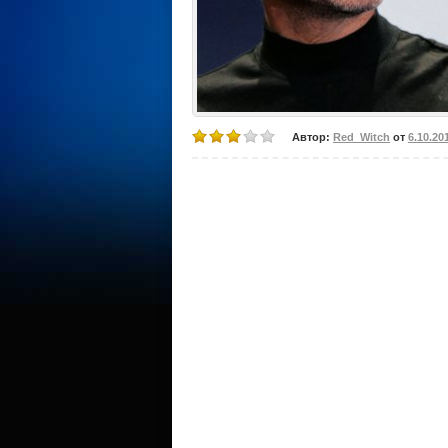
Автор:
Red_Witch
от
6.10.20