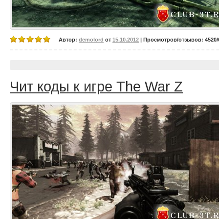
Автор:
demolord
от
15.10.2012
| Просмотров/отзывов: 4520/0
Чит коды к игре The War Z