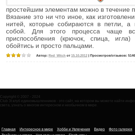
простейшим элементам можно в течение п
Вязание это ни что иное, как изготовлен
нитей, которые собираются в петли, а
собой. Для этого процесса чаще вс
приспособления (крючок, спица, игл
обойтись и просто пальцами.
Автор:
Red_Witch
от
15.10.2012
| Просмотров/отзывов: 5146/
Copyright © 2007 - 2024
Club 3t клуб единомышленников - это сайт, на котором вы можете найти ин
света, узнать о многом интересном и необычном в мире.
Главная
Интересное в мире
Хобби и Увлечения
Видео
Фото галерея