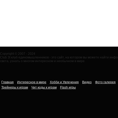
Copyright © 2007 - 2024
Club 3t клуб единомышленников - это сайт, на котором вы можете найти ин
света, узнать о многом интересном и необычном в мире.
Главная
Интересное в мире
Хобби и Увлечения
Видео
Фото галерея
Трейнеры к играм
Чит коды к играм
Flash игры