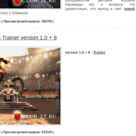
фундаментом высокой игровой
пирамиды игр о космосе. Не
удивительно, что выход в свет
новой
ажа у геймеров.
3
| Просмотров/отзывов: 4927/0 |
Trainer version 1.0 + 8
version 1.0 + 8 -
Trainer
3
| Просмотров/отзывов: 5721/0 |