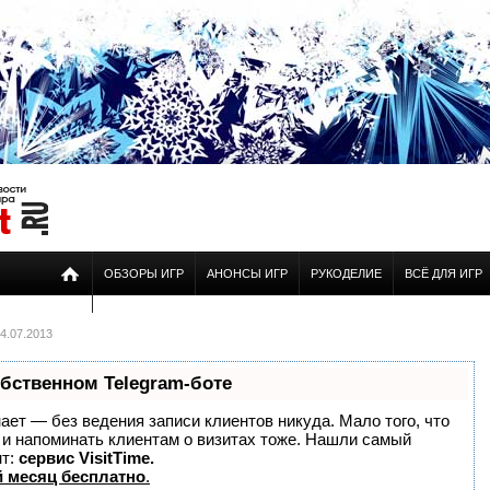
ОБЗОРЫ ИГР
АНОНСЫ ИГР
РУКОДЕЛИЕ
ВСЁ ДЛЯ ИГР
4.07.2013
обственном Telegram-боте
знает — без ведения записи клиентов никуда. Мало того, что
о и напоминать клиентам о визитах тоже. Нашли самый
нт:
сервис VisitTime.
 месяц бесплатно
.