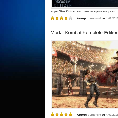
игры Star Citizen
вызовет новую волну ажиот
Автор:
demolord
от
4.07.201
Mortal Kombat Komplete Edition 
Автор:
demolord
от
4.07.201