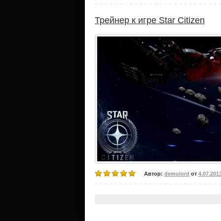
Трейнер к игре Star Citizen
Автор:
demolord
от
4.07.201