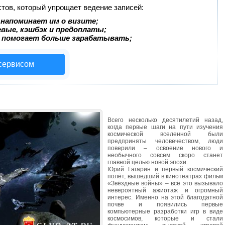
стов, который упрощает ведение записей:
 напоминает им о визите;
евые, кэшбэк и предоплаты;
 помогает больше зарабатывать;
 сервисом
Всего несколько десятилетий назад,
когда первые шаги на пути изучения
космической вселенной были
предприняты человечеством, люди
поверили – освоение нового и
необычного совсем скоро станет
главной целью новой эпохи.
Юрий Гагарин и первый космический
полёт, вышедший в кинотеатрах фильм
«Звёздные войны» – всё это вызывало
невероятный ажиотаж и огромный
интерес. Именно на этой благодатной
почве и появились первые
компьютерные разработки игр в виде
космосимов, которые и стали