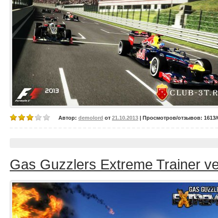
Автор:
demolord
от
21.10.2013
| Просмотров/отзывов: 1613/0
Gas Guzzlers Extreme Trainer ve