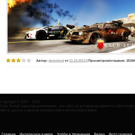
Автор:
demolord
от
21.10.2013
| Просмотров/отзывов: 2534/0
Copyright © 2007 - 2024
Club 3t клуб единомышленников - это сайт, на котором вы можете найти ин
света, узнать о многом интересном и необычном в мире.
Главная
Интересное в мире
Хобби и Увлечения
Видео
Фото галерея