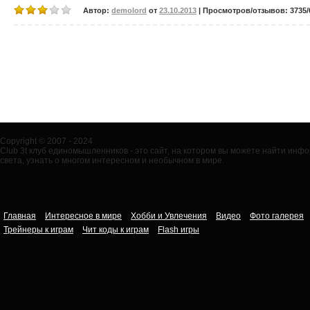
Автор:
demolord
от
23.10.2013
| Просмотров/отзывов: 3735/0
Copyright © 2007 - 2024
Club 3t клуб единомышленников - это сайт, на котором вы можете найти ин
света, узнать о многом интересном и необычном в мире.
Главная
Интересное в мире
Хобби и Увлечения
Видео
Фото галерея
Трейнеры к играм
Чит коды к играм
Flash игры