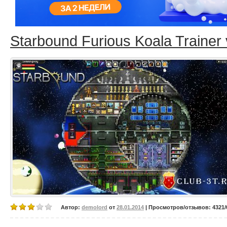
Starbound Furious Koala Trainer 
Автор:
demolord
от
28.01.2014
| Просмотров/отзывов: 4321/0