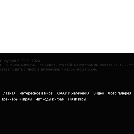
Copyright © 2007 - 2024
Club 3t клуб единомышленников - это сайт, на котором вы можете найти ин
света, узнать о многом интересном и необычном в мире.
Главная
Интересное в мире
Хобби и Увлечения
Видео
Фото галерея
Трейнеры к играм
Чит коды к играм
Flash игры