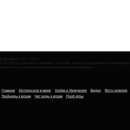
Copyright © 2007 - 2024
Club 3t клуб единомышленников - это сайт, на котором вы можете найти ин
света, узнать о многом интересном и необычном в мире.
Главная
Интересное в мире
Хобби и Увлечения
Видео
Фото галерея
Трейнеры к играм
Чит коды к играм
Flash игры