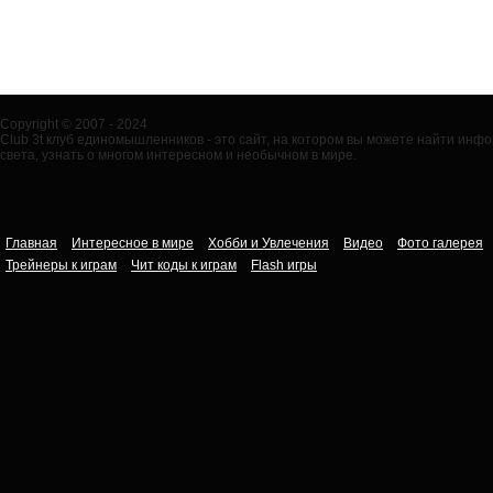
Copyright © 2007 - 2024
Club 3t клуб единомышленников - это сайт, на котором вы можете найти ин
света, узнать о многом интересном и необычном в мире.
Главная
Интересное в мире
Хобби и Увлечения
Видео
Фото галерея
Трейнеры к играм
Чит коды к играм
Flash игры