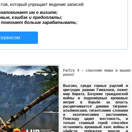
стов, который упрощает ведение записей:
 напоминает им о визите;
евые, кэшбэк и предоплаты;
 помогает больше зарабатывать;
 сервисом
FarCry 4 – спасение мира в ваших
руках!
Высоко, среди горных ущелий и
цветущих равнин Гималаев, лежит
мир Кирата. Безумие гражданской
войны и подковёрных кровавых
интриг в борьбе за власть
расцвечивается дикими тиграми-
альбиносами, гигантскими слонами
и экзотическими растениями.
Повсюду царит жестокость, и
только главный герой способен
остановить кровавый хаос войны и
убийств, побеждая врагов и