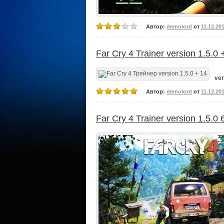
Автор:
demolord
от
11.12.20
Far Cry 4 Trainer version 1.5.0 
ver
Автор:
demolord
от
11.12.20
Far Cry 4 Trainer version 1.5.0 