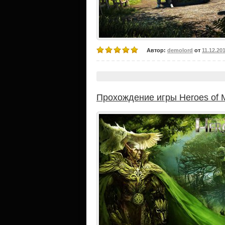
Автор:
demolord
от
11.12.20
Прохождение игры Heroes of M