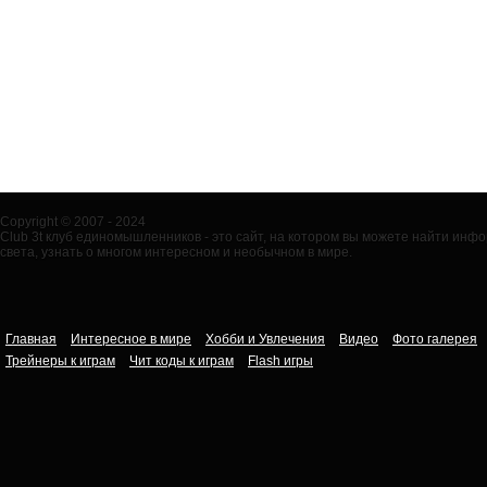
Copyright © 2007 - 2024
Club 3t клуб единомышленников - это сайт, на котором вы можете найти ин
света, узнать о многом интересном и необычном в мире.
Главная
Интересное в мире
Хобби и Увлечения
Видео
Фото галерея
Трейнеры к играм
Чит коды к играм
Flash игры