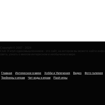
Copyright © 2007 - 2024
Club 3t клуб единомышленников - это сайт, на котором вы можете найти ин
света, узнать о многом интересном и необычном в мире.
Главная
Интересное в мире
Хобби и Увлечения
Видео
Фото галерея
Трейнеры к играм
Чит коды к играм
Flash игры