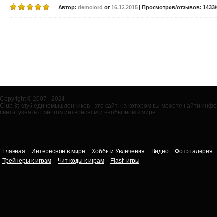
Автор:
demolord
от
16.12.2015
| Просмотров/отзывов: 1433/0
Copyright © 2007 - 2024
Club 3t клуб единомышленников - это сайт, на котором вы можете найти ин
света, узнать о многом интересном и необычном в мире.
Главная
Интересное в мире
Хобби и Увлечения
Видео
Фото галерея
Трейнеры к играм
Чит коды к играм
Flash игры