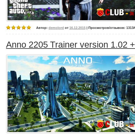
Автор:
demolord
от
16.12.2015
| Просмотров/отзывов: 1313/0
Anno 2205 Trainer version 1.02 +