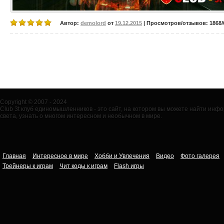
Автор:
demolord
от
19.12.2015
| Просмотров/отзывов: 1868/0
Copyright © 2007 - 2024
Club 3t клуб единомышленников - это сайт, на котором вы можете найти ин
света, узнать о многом интересном и необычном в мире.
Главная
Интересное в мире
Хобби и Увлечения
Видео
Фото галерея
Трейнеры к играм
Чит коды к играм
Flash игры