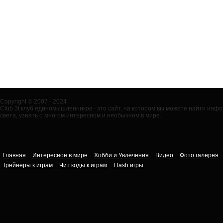
Copyright © 2007 - 2024
Club 3t клуб единомышленников - это сайт, на котором вы можете найти ин
света, узнать о многом интересном и необычном в мире.
Главная
Интересное в мире
Хобби и Увлечения
Видео
Фото галерея
Трейнеры к играм
Чит коды к играм
Flash игры