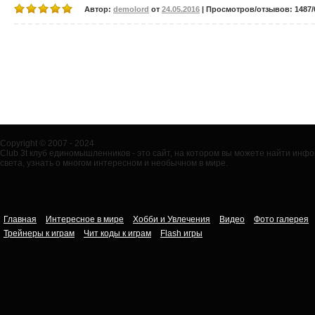
Автор:
demolord
от
24.05.2016
| Просмотров/отзывов: 1487/0
Copyright © 2007 - 2024
Club 3t клуб единомышленников - это сайт, на котором вы можете найти ин
света, узнать о многом интересном и необычном в мире.
Главная
Интересное в мире
Хобби и Увлечения
Видео
Фото галерея
Трейнеры к играм
Чит коды к играм
Flash игры