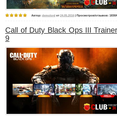
Автор:
demolord
от
24.05.2016
| Просмотров/отзывов: 1830/0
Call of Duty Black Ops III Traine
9