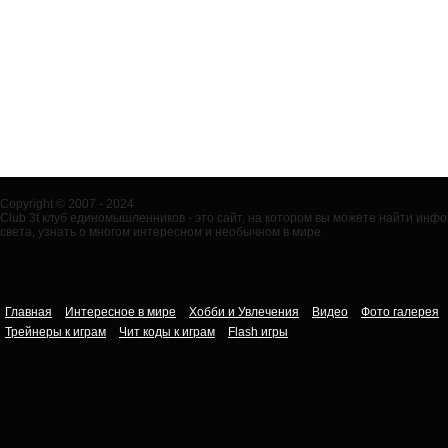
Copyright © 2007 - 2024
Club 3t клуб единомышленников - это сайт, на котором вы можете найти ин
света, узнать о многом интересном и необычном в мире.
Главная
Интересное в мире
Хобби и Увлечения
Видео
Фото галерея
Трейнеры к играм
Чит коды к играм
Flash игры