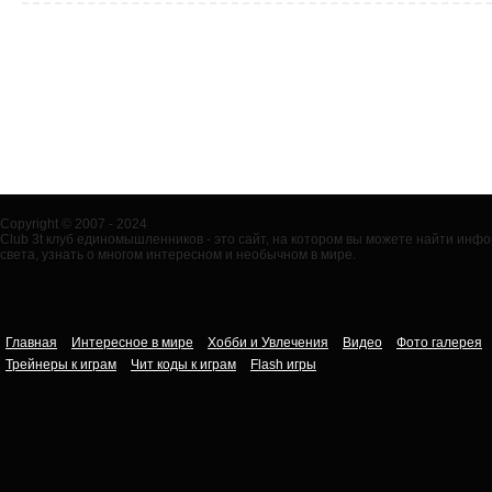
Copyright © 2007 - 2024
Club 3t клуб единомышленников - это сайт, на котором вы можете найти ин
света, узнать о многом интересном и необычном в мире.
Главная
Интересное в мире
Хобби и Увлечения
Видео
Фото галерея
Трейнеры к играм
Чит коды к играм
Flash игры