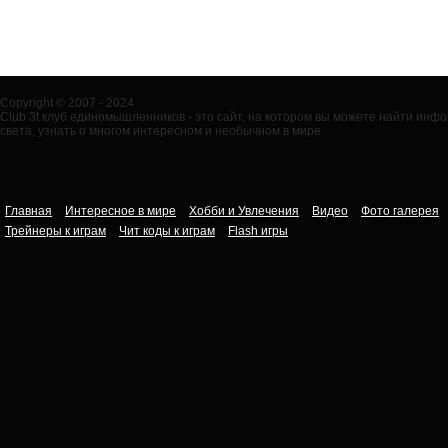
Copyright © 2007 - 2024
Club 3t клуб единомышленников - это сайт, на котором вы можете найти ин
света, узнать о многом интересном и необычном в мире.
Главная
Интересное в мире
Хобби и Увлечения
Видео
Фото галерея
Трейнеры к играм
Чит коды к играм
Flash игры