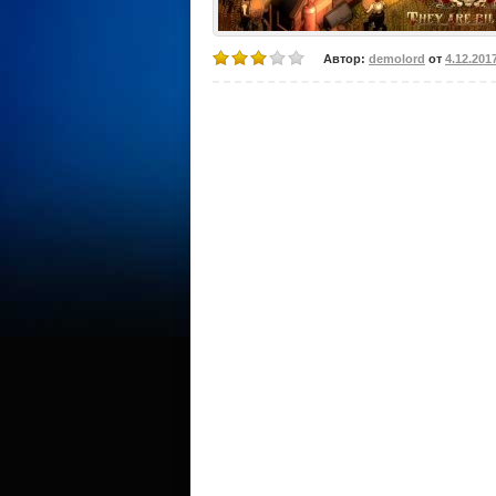
Автор:
demolord
от
4.12.201