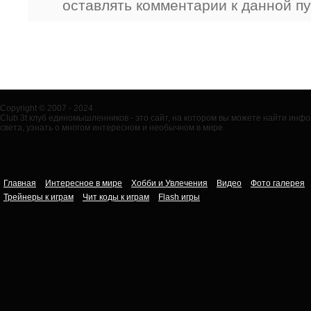
оставлять комментарии к данной п
Copyright © 2007 - 2024
Club 3t клуб единомышленников - это сайт, на котором вы можете найти ин
света, узнать о многом интересном и необычном в мире.
Главная
Интересное в мире
Хобби и Увлечения
Видео
Фото галерея
Трейнеры к играм
Чит коды к играм
Flash игры