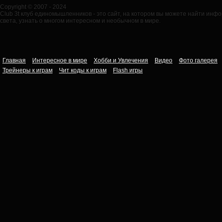
Copyright © 2007 - 2024
Club 3t клуб единомышленников - это сайт, на котором вы можете найти ин
света, узнать о многом интересном и необычном в мире.
Главная
Интересное в мире
Хобби и Увлечения
Видео
Фото галерея
Трейнеры к играм
Чит коды к играм
Flash игры