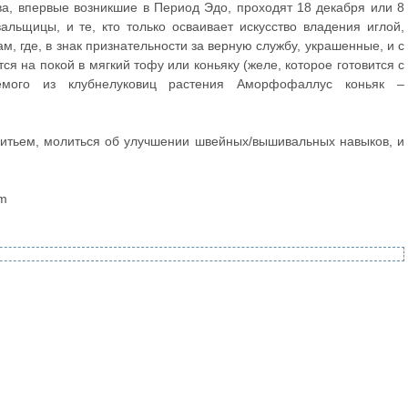
ва, впервые возникшие в Период Эдо, проходят 18 декабря или 8
льщицы, и те, кто только осваивает искусство владения иглой,
ам, где, в знак признательности за верную службу, украшенные, и с
я на покой в мягкий тофу или коньяку (желе, которое готовится с
аемого из клубнелуковиц растения Аморфофаллус коньяк –
шитьем, молиться об улучшении швейных/вышивальных навыков, и
om