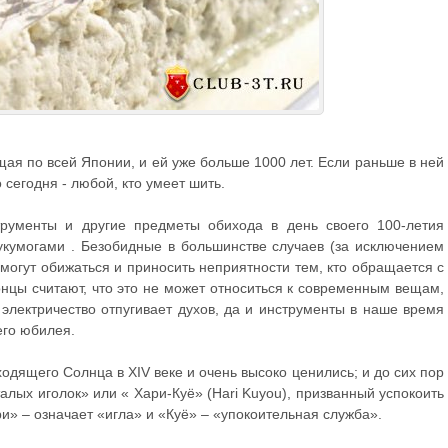
ая по всей Японии, и ей уже больше 1000 лет. Если раньше в ней
 сегодня - любой, кто умеет шить.
трументы и другие предметы обихода в день своего 100-летия
кумогами . Безобидные в большинстве случаев (за исключением
огут обижаться и приносить неприятности тем, кто обращается с
нцы считают, что это не может относиться к современным вещам,
 электричество отпугивает духов, да и инструменты в наше время
его юбилея.
одящего Солнца в XIV веке и очень высоко ценились; и до сих пор
алых иголок» или « Хари-Куё» (Hari Kuyou), призванный успокоить
и» – означает «игла» и «Куё» – «упокоительная служба».