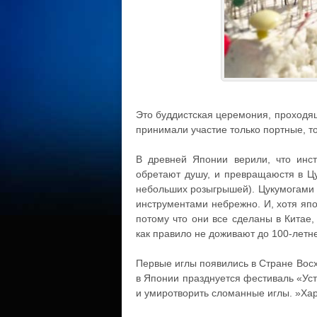
Это буддистская церемония, проходящ
принимали участие только портные, то
В древней Японии верили, что инс
обретают душу, и превращаюстя в Цу
небольших розыгрышей). Цукумогами м
инструментами небрежно. И, хотя япо
потому что они все сделаны в Китае,
как правило не доживают до 100-летн
Первые иглы появились в Стране Восх
в Японии празднуется фестиваль «Уст
и умиротворить сломанные иглы. »Хар