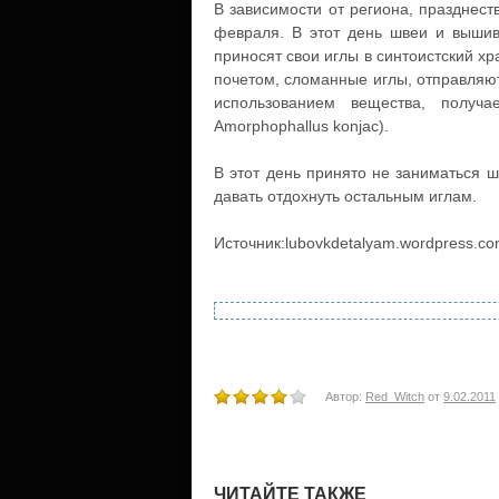
В зависимости от региона, празднест
февраля. В этот день швеи и вышива
приносят свои иглы в синтоистский хр
почетом, сломанные иглы, отправляютс
использованием вещества, получ
Amorphophallus konjac).
В этот день принято не заниматься 
давать отдохнуть остальным иглам.
Источник:lubovkdetalyam.wordpress.c
Автор:
Red_Witch
от
9.02.2011
ЧИТАЙТЕ ТАКЖЕ