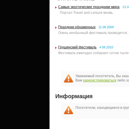
Самые экзотические праздники мира
13.1
Портал Travel and Leisure вновь..
Праздник обнаженных
11.08.2009
Очень необычный фестиваль проводится..
Грушинский фестиваль
4.08.2010
Фестиваль ежегодно собирает сотни тысяч
Уважаемый посетитель, Вы зашл
Вам
зарегистрироваться
либо за
Информация
Посетители, находящиеся в гр