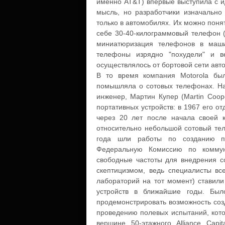
именно AT&T) впервые выступила с и
мысль, но разработчики изначальн
только в автомобилях. Их можно понят
себе 30-40-килограммовый телефон (э
миниатюризация телефонов в маши
телефоны изрядно "похудели" и в
осуществлялось от бортовой сети ав
В то время компания Motorola бы
помышляла о сотовых телефонах. На
инженер, Мартин Купер (Martin Coo
портативных устройств: в 1967 его о
через 20 лет после начала своей к
относительно небольшой сотовый тел
года шли работы по созданию пе
Федеральную Комиссию по коммун
свободные частоты для внедрения с
скептицизмом, ведь специалисты все
лабораторий на тот момент) ставили
устройств в ближайшие годы. Был
продемонстрировать возможность соз
проведению полевых испытаний, кото
вершине 50-этажного Alliance Capit