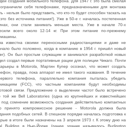
дей создания мобильного телефона. Для 1947 г. это была смелая
о ограничили себя телефонами, предназначенными для монтажа
ь - нельзя было представить, что кто-то будет способен таскать на
то без источника питания!). Уже в 50-е г. началась постепенная
нах, они стали занимать меньше места. Уже в начале 70-х
есили всего около 12-14 кг. При этом питание по-прежнему
томашины.
ла известна своими переносными радиостанциями и даже не
чало было положено, когда в компанию в 1954 г. пришёл новый
per). Он был простым служащим и занимался разработкой новых
тдел создал первые портативные рации для полиции Чикаго. Почти
арьеры в Motorola, Мартин Купер осознал, что может создать
ефон, правда, пока аппарат не имел такого названия. В течение
рвого телефона, параллельно компания пыталась убедить
икациям (FCC), что частным компаниям будут необходимы
отовой связи. Предложение о выделении частот было встречено
 той же Bell Laboratories (одна из крупнейших и известнейших
 под сомнение возможность создания действительно компактных
о принято компромиссное решение - Motorola должна была
дания подобных сетей. В спешном порядке началась подготовка к
рые в итоге были назначены на 3 апреля 1973 г. К этому дню на
al Building в Нью-Йорке (ранее здание называлось Burlington