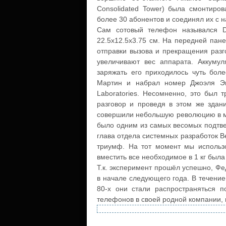
Consolidated Tower) была смонтиро
более 30 абонентов и соединял их с 
Сам сотовый телефон назывался D
22.5х12.5х3.75 см. На передней пан
отправки вызова и прекращения разг
увеличивают вес аппарата. Аккуму
заряжать его приходилось чуть бол
Мартин и набрал номер Джоэля Энге
Laboratories. Несомненно, это был 
разговор и проведя в этом же здан
совершили небольшую революцию в мир
было одним из самых весомых подтвер
глава отдела системных разработок Be
триумф. На тот момент мы использ
вместить все необходимое в 1 кг был
Т.к. эксперимент прошёл успешно, Ф
в начале следующего года. В течение
80-х они стали распространяться п
телефонов в своей родной компании, и