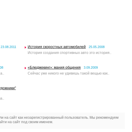
История скоростных автомобилей
23.08.2011
25.05.2008
История создания спортивных авто это история..
«Блюджекинг»: мания общения
008
3.09.2009
а..
Сейчас уже никого не удивишь такой вещью как..
удожники"
а..
и на сайт как незарегистрированный пользователь. Мы рекомендуем
йти на сайт под своим именем.