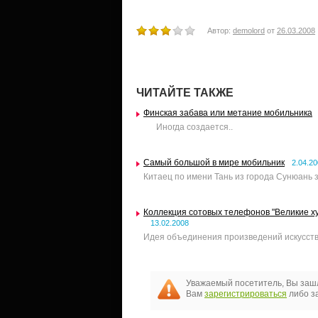
Автор:
demolord
от
26.03.2008
ЧИТАЙТЕ ТАКЖЕ
Финская забава или метание мобильника
Иногда создается..
Самый большой в мире мобильник
2.04.2
Китаец по имени Тань из города Сунюань з
Коллекция сотовых телефонов "Великие х
13.02.2008
Идея объединения произведений искусств
Уважаемый посетитель, Вы зашл
Вам
зарегистрироваться
либо за