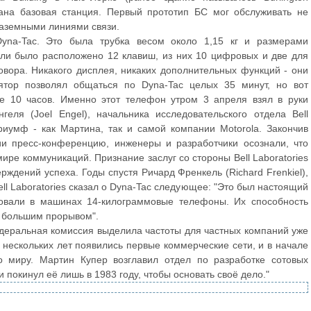
вана базовая станция. Первый прототип БС мог обслуживать не
наземными линиями связи.
yna-Tac. Это была трубка весом около 1,15 кг и размерами
ели было расположено 12 клавиш, из них 10 цифровых и две для
овора. Никакого дисплея, никаких дополнительных функций - они
лятор позволял общаться по Dyna-Tac целых 35 минут, но вот
ее 10 часов. Именно этот телефон утром 3 апреля взял в руки
ля (Joel Engel), начальника исследовательского отдела Bell
триумф - как Мартина, так и самой компании Motorola. Закончив
ии пресс-конференцию, инженеры и разработчики осознали, что
е коммуникаций. Признание заслуг со стороны Bell Laboratories
ждений успеха. Годы спустя Ричард Френкель (Richard Frenkiel),
ll Laboratories сказал о Dyna-Tac следующее: "Это был настоящий
овали в машинах 14-килограммовые телефоны. Их способность
а большим прорывом".
едеральная комиссия выделила частоты для частных компаний уже
 нескольких лет появились первые коммерческие сети, и в начале
о миру. Мартин Купер возглавил отдел по разработке сотовых
 покинул её лишь в 1983 году, чтобы основать своё дело."