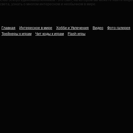
Club 3t клуб единомышленников - это сайт, на котором вы можете найти ин
света, узнать о многом интересном и необычном в мире.
Главная
Интересное в мире
Хобби и Увлечения
Видео
Фото галерея
Трейнеры к играм
Чит коды к играм
Flash игры