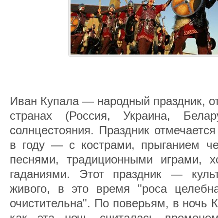
Иван Купала — народный праздник, о
странах (Россия, Украина, Бела
солнцестояния. Праздник отмечается
в году — с кострами, прыганием че
песнями, традиционными играми, х
гаданиями. Этот праздник — культ
живого, в это время "роса целебна
очистительна". По поверьям, в ночь К
как эта ночь считалась времене