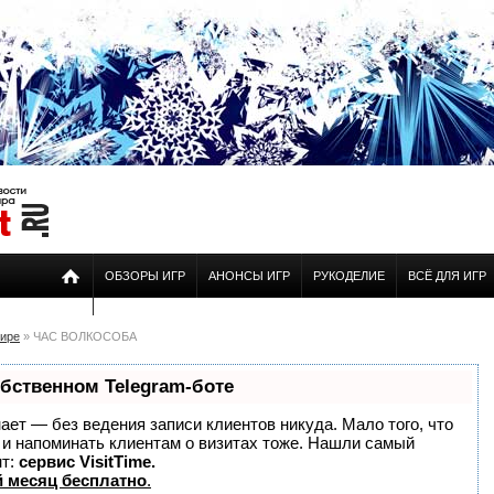
ОБЗОРЫ ИГР
АНОНСЫ ИГР
РУКОДЕЛИЕ
ВСЁ ДЛЯ ИГР
мире
» ЧАС ВОЛКОСОБА
обственном Telegram-боте
знает — без ведения записи клиентов никуда. Мало того, что
о и напоминать клиентам о визитах тоже. Нашли самый
нт:
сервис VisitTime.
 месяц бесплатно
.