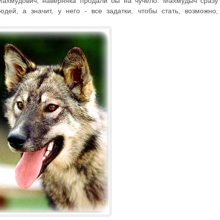
Махмудович, наверняка продали бы на чучело. Махмудыч сразу
дей, а значит, у него - все задатки, чтобы стать, возможно,