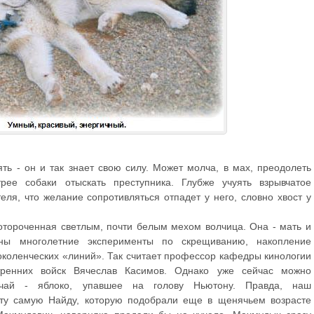
аять - он и так знает свою силу. Может молча, в мах, преодолеть
рее собаки отыскать преступника. Глубже учуять взрывчатое
еля, что желание сопротивляться отпадет у него, словно хвост у
 отороченная светлым, почти белым мехом волчица. Она - мать и
ны многолетние эксперименты по скрещиванию, накопление
околенческих «линий». Так считает профессор кафедры кинологии
утренних войск Вячеслав Касимов. Однако уже сейчас можно
лучай - яблоко, упавшее на голову Ньютону. Правда, наш
 ту самую Найду, которую подобрали еще в щенячьем возрасте