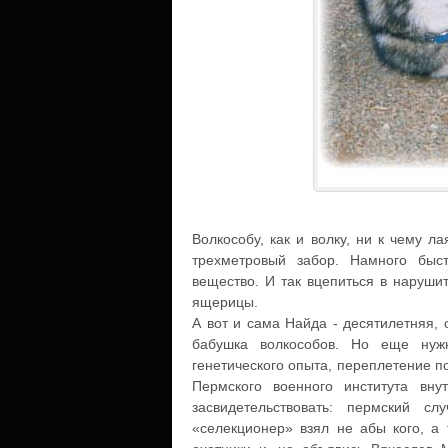
Волкособу, как и волку, ни к чему л
трехметровый забор. Намного быст
вещество. И так вцепиться в нарушит
ящерицы.
А вот и сама Найда - десятилетняя,
бабушка волкособов. Но еще нуж
генетического опыта, переплетение п
Пермского военного института вн
засвидетельствовать: пермский с
«селекционер» взял не абы кого, а