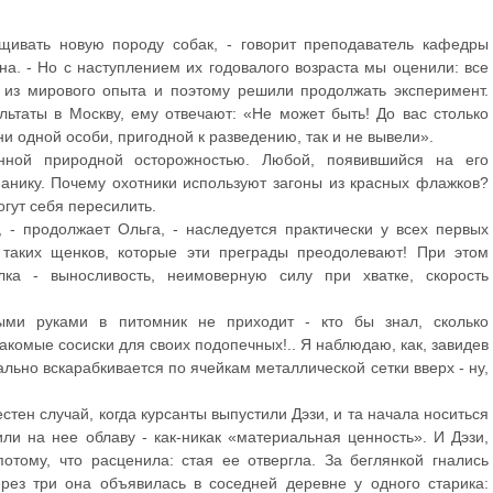
щивать новую породу собак, - говорит преподаватель кафедры
а. - Но с наступлением их годовалого возраста мы оценили: все
 из мирового опыта и поэтому решили продолжать эксперимент.
ьтаты в Москву, ему отвечают: «Не может быть! До вас столько
и одной особи, пригодной к разведению, так и не вывели».
енной природной осторожностью. Любой, появившийся на его
панику. Почему охотники используют загоны из красных флажков?
огут себя пересилить.
 - продолжает Ольга, - наследуется практически у всех первых
 таких щенков, которые эти преграды преодолевают! При этом
лка - выносливость, неимоверную силу при хватке, скорость
ыми руками в питомник не приходит - кто бы знал, сколько
акомые сосиски для своих подопечных!.. Я наблюдаю, как, завидев
льно вскарабкивается по ячейкам металлической сетки вверх - ну,
стен случай, когда курсанты выпустили Дэзи, и та начала носиться
ли на нее облаву - как-никак «материальная ценность». И Дэзи,
отому, что расценила: стая ее отвергла. За беглянкой гнались
рез три она объявилась в соседней деревне у одного старика: