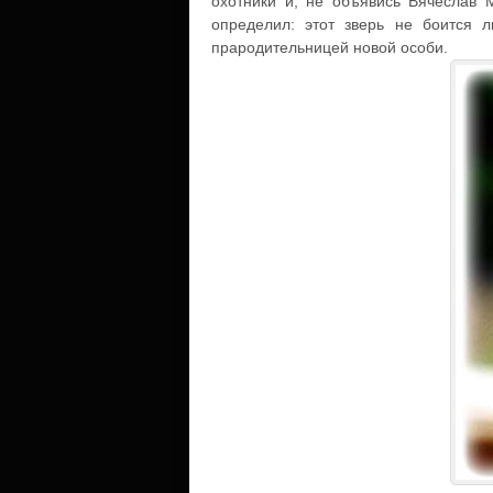
охотники и, не объявись Вячеслав 
определил: этот зверь не боится лю
прародительницей новой особи.