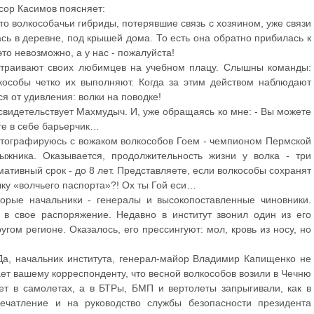
сор Касимов поясняет:
то волкособачьи гибриды, потерявшие связь с хозяином, уже связи
сь в деревне, под крышей дома. То есть она обратно прибилась к
это невозможно, а у нас - пожалуйста!
страивают своих любимцев на учебном плацу. Слышны команды:
лкособы четко их выполняют. Когда за этим действом наблюдают
я от удивления: волки на поводке!
 - свидетельствует Махмудыч. И, уже обращаясь ко мне: - Вы можете
те в себе барьерчик…
тографируюсь с вожаком волкособов Гоем - чемпионом Пермской
ыжника. Оказывается, продолжительность жизни у волка - три
ативный срок - до 8 лет. Представляете, если волкособы сохранят
ку «волчьего паспорта»?! Ох ты Гой еси…
орые начальники - генералы и высокопоставленные чиновники.
 в свое распоряжение. Недавно в институт звонил один из его
гом регионе. Оказалось, его прессингуют: мол, кровь из носу, но
 Да, начальник института, генерал-майор Владимир Капищенко не
ет вашему корреспонденту, что весной волкособов возили в Чечню
т в самолетах, а в БТРы, БМП и вертолеты запрыгивали, как в
ечатление и на руководство службы безопасности президента