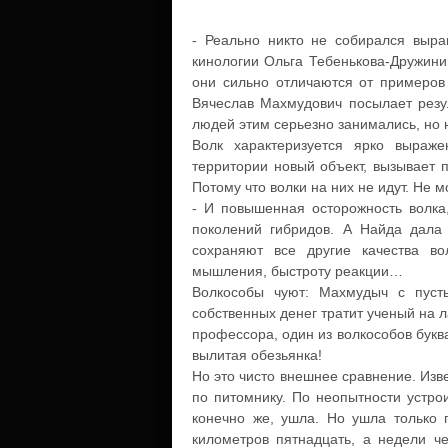
- Реально никто не собирался выра
кинологии Ольга Тебенькова-Дружинин
они сильно отличаются от примеров
Вячеслав Махмудович посылает резул
людей этим серьезно занимались, но н
Волк характеризуется ярко выраж
территории новый объект, вызывает 
Потому что волки на них не идут. Не м
- И повышенная осторожность волка,
поколений гибридов. А Найда дала
сохраняют все другие качества во
мышления, быстроту реакции…
Волкособы чуют: Махмудыч с пуст
собственных денег тратит ученый на л
профессора, один из волкособов буква
вылитая обезьянка!
Но это чисто внешнее сравнение. Изве
по питомнику. По неопытности устрои
конечно же, ушла. Но ушла только п
километров пятнадцать, а недели че