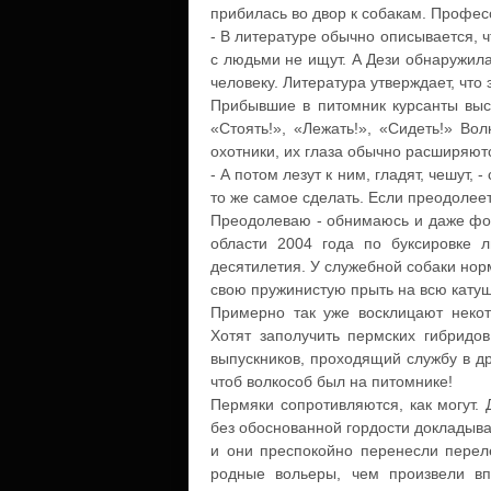
прибилась во двор к собакам. Профес
- В литературе обычно описывается, ч
с людьми не ищут. А Дези обнаружила
человеку. Литература утверждает, что 
Прибывшие в питомник курсанты вы
«Стоять!», «Лежать!», «Сидеть!» Во
охотники, их глаза обычно расширяютс
- А потом лезут к ним, гладят, чешут,
то же самое сделать. Если преодолее
Преодолеваю - обнимаюсь и даже фо
области 2004 года по буксировке л
десятилетия. У служебной собаки норм
свою пружинистую прыть на всю катуш
Примерно так уже восклицают некот
Хотят заполучить пермских гибридов
выпускников, проходящий службу в дру
чтоб волкособ был на питомнике!
Пермяки сопротивляются, как могут.
без обоснованной гордости докладыва
и они преспокойно перенесли переле
родные вольеры, чем произвели вп