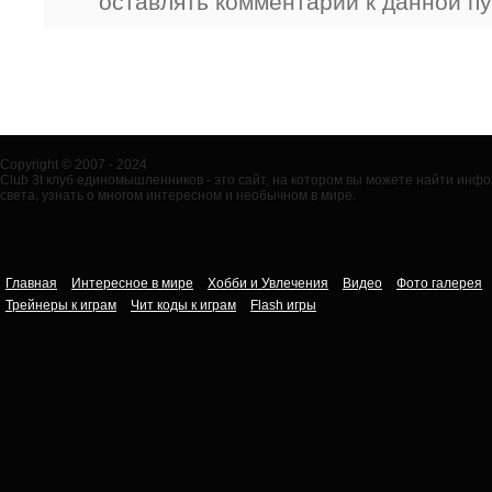
оставлять комментарии к данной п
Copyright © 2007 - 2024
Club 3t клуб единомышленников - это сайт, на котором вы можете найти ин
света, узнать о многом интересном и необычном в мире.
Главная
Интересное в мире
Хобби и Увлечения
Видео
Фото галерея
Трейнеры к играм
Чит коды к играм
Flash игры