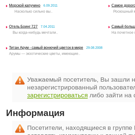
Морской капучино
Самое дорого
6.09.2011
Насколько сильно вы..
Роскошный ме
Отель Боинг 727
Самый больш
7.04.2011
Вы когда-нибудь мечтали..
На почетное 
Титан Арум - самый вонючий цветок в мире
29.08.2008
Арумы — экзотические цветы, имеющие..
Уважаемый посетитель, Вы зашли н
незарегистрированный пользовате
зарегистрироваться
либо зайти на 
Информация
Посетители, находящиеся в группе