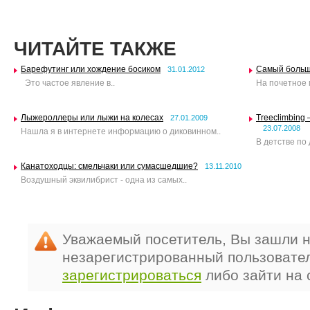
ЧИТАЙТЕ ТАКЖЕ
Барефутинг или хождение босиком
Самый больш
31.01.2012
Это частое явление в..
На почетное 
Лыжероллеры или лыжи на колесах
Treeclimbing
27.01.2009
23.07.2008
Нашла я в интернете информацию о диковинном..
В детстве по 
Канатоходцы: смельчаки или сумасшедшие?
13.11.2010
Воздушный эквилибрист - одна из самых..
Уважаемый посетитель, Вы зашли н
незарегистрированный пользовате
зарегистрироваться
либо зайти на 