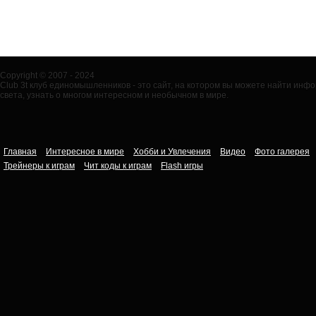
Copyright © 2007 - 2024
Club 3t клуб единомышленников - это сайт, на котором вы можете найти ин
света, узнать о многом интересном и необычном в мире.
Главная
Интересное в мире
Хобби и Увлечения
Видео
Фото галерея
Трейнеры к играм
Чит коды к играм
Flash игры