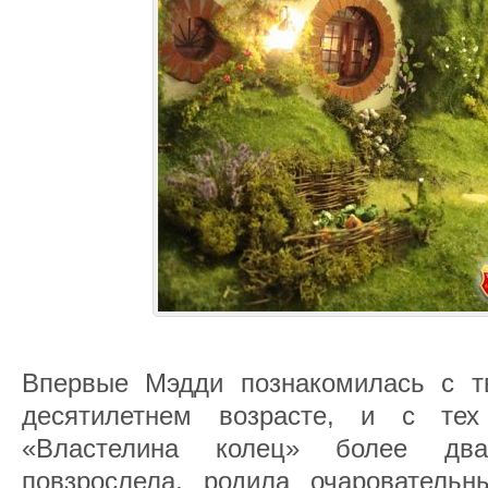
Впервые Мэдди познакомилась с т
десятилетнем возрасте, и с те
«Властелина колец» более два
повзрослела, родила очаровательн