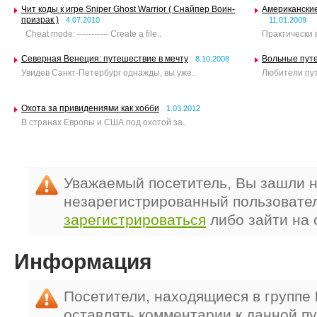
Чит коды к игре Sniper Ghost Warrior ( Снайпер Воин-
Американские
призрак )
4.07.2010
11.01.2009
Cheat mode: ----------- Create a file..
Практически 
Северная Венеция: путешествие в мечту
Вольные путе
8.10.2008
Увидев Санкт-Петербург однажды, вы уже..
Любители пут
Охота за привидениями как хобби
1.03.2012
В странах Европы и США под охотой за..
Уважаемый посетитель, Вы зашли н
незарегистрированный пользовате
зарегистрироваться
либо зайти на 
Информация
Посетители, находящиеся в группе
оставлять комментарии к данной п