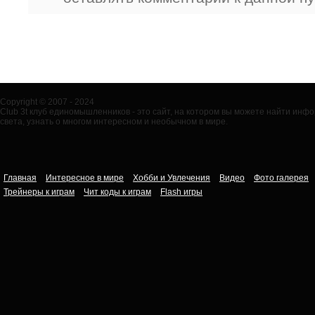
Copyright © 2007 - 2024
Club 3t клуб единомышленников - это сайт, на котором вы можете найти ин
света, узнать о многом интересном и необычном в мире.
Главная
Интересное в мире
Хобби и Увлечения
Видео
Фото галерея
Трейнеры к играм
Чит коды к играм
Flash игры