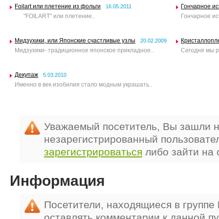
Foilart или плетение из фольги
Гончарное ис
16.05.2011
"FOILART" или плетение..
Гончарное ис
Мидзухики, или Японские счастливые узлы
Кристаллопл
20.02.2009
Мидзухики- традиционное японское прикладное..
Сегодня мы р
Декупаж
5.03.2010
Именно в век изобилия стало модным украшать..
Уважаемый посетитель, Вы зашли н
незарегистрированный пользовате
зарегистрироваться
либо зайти на 
Информация
Посетители, находящиеся в группе
оставлять комментарии к данной п