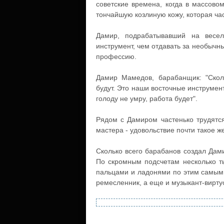
советские времена, когда в массово
тончайшую козлиную кожу, которая час
Дамир, подрабатывавший на весел
инструмент, чем отдавать за необычн
профессию.
Дамир Мамедов, барабанщик: "Скол
будут. Это наши восточные инструмент
голоду не умру, работа будет".
Рядом с Дамиром частенько трудятся 
мастера - удовольствие почти такое ж
Сколько всего барабанов создал Дам
По скромным подсчетам несколько тыс
пальцами и ладонями по этим самым 
ремесленник, а еще и музыкант-вирту