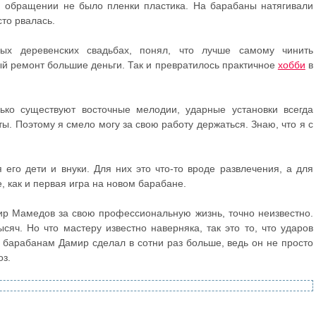
м обращении не было пленки пластика. На барабаны натягивали
то рвалась.
ых деревенских свадьбах, понял, что лучше самому чинить
ый ремонт большие деньги. Так и превратилось практичное
хобби
в
ько существуют восточные мелодии, ударные установки всегда
ы. Поэтому я смело могу за свою работу держаться. Знаю, что я с
его дети и внуки. Для них это что-то вроде развлечения, а для
е, как и первая игра на новом барабане.
ир Мамедов за свою профессиональную жизнь, точно неизвестно.
яч. Но что мастеру известно наверняка, так это то, что ударов
барабанам Дамир сделал в сотни раз больше, ведь он не просто
оз.