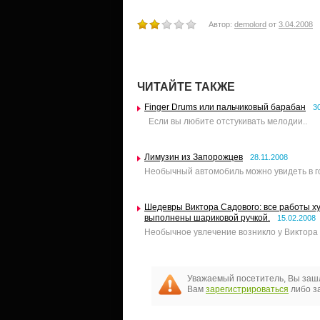
Автор:
demolord
от
3.04.2008
ЧИТАЙТЕ ТАКЖЕ
Finger Drums или пальчиковый барабан
3
Если вы любите отстукивать мелодии..
Лимузин из Запорожцев
28.11.2008
Необычный автомобиль можно увидеть в г
Шедевры Виктора Садового: все работы х
выполнены шариковой ручкой.
15.02.2008
Необычное увлечение возникло у Виктора 
Уважаемый посетитель, Вы зашл
Вам
зарегистрироваться
либо за