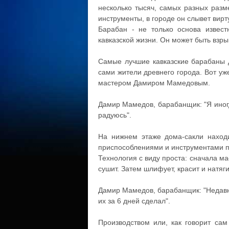
несколько тысяч, самых разных разм
инструменты, в городе он слывет вир
Барабан - не только основа известн
кавказской жизни. Он может быть взр
Самые лучшие кавказские барабаны д
сами жители древнего города. Вот уж
мастером Дамиром Мамедовым.
Дамир Мамедов, барабанщик: "Я иног
радуюсь".
На нижнем этаже дома-сакли находи
приспособлениями и инструментами по
Технология с виду проста: сначала м
сушит. Затем шлифует, красит и натяг
Дамир Мамедов, барабанщик: "Недавно
их за 6 дней сделал".
Производством или, как говорит са