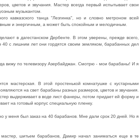
еров, цветов и звучания. Мастер всегда первый испытывает свои
туозным музыкантом.
ого кавказского танца "Лезгинка", но и словно метроном всей
ывным и энергичным, а может быть спокойным и мелодичным.
елают в дагестанском Дербенте. В этом уверены, прежде всего,
е 40 с лишним лет они гордятся своим земляком, барабанных дел
да вижу по телевизору Азербайджан. Смотрю - мои барабаны! И я
тся мастерская. В этой простенькой комнатушке с кустарными
являются на свет барабаны разных размеров, цветов и звучания.
астер выдерживает в воде лист фанеры, потом придает ей форму и
ивает на готовый корпус специальную пленку.
 у меня был заказ на 40 барабанов. Мне дали срок 20 дней. Но я
м мастер, шитьем барабанов, Дамир начал заниматься еще в те