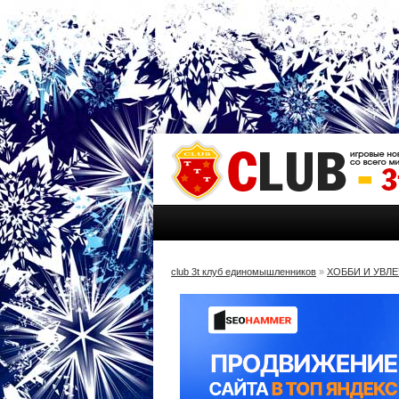
club 3t клуб единомышленников
»
ХОББИ И УВЛ