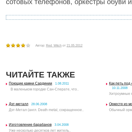
сотовых телефонов, оркестры обуви и
Автор:
Red_Witch
от
21.05.2012
ЧИТАЙТЕ ТАКЖЕ
Поющие камни Сардинии
Как петь под
1.08.2011
10.11.2008
В маленьком городке Сан-Сперате, что..
Хитроумные я
Дэт-металл
Оркестр из м
28.06.2008
Дэт-Метал (англ. Death metal, сокращенное..
Обычный орке
Изготовление барабанов
3.04.2008
Уже несколько десятков лет житель..