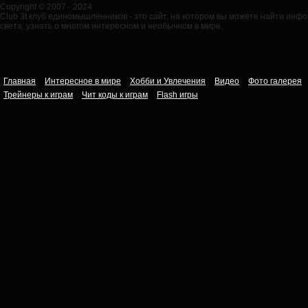
Copyright © 2007 - 2024
Club 3t клуб единомышленников - это сайт, на котором вы можете найти ин
света, узнать о многом интересном и необычном в мире.
Главная
Интересное в мире
Хобби и Увлечения
Видео
Фото галерея
Трейнеры к играм
Чит коды к играм
Flash игры