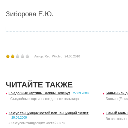
Зиборова Е.Ю.
Автор:
Red_Witch
от
24.03.2010
ЧИТАЙТЕ ТАКЖЕ
Съедобные картины Галины Почебут
Баньян или 
27.09.2009
Съедобные картины создает жительница..
Баньян (Ficus
Кактус танцующих костей или Танцующий скелет
Самый больш
29.08.2009
Во влажных т
«Кактусом танцующих костей» или,..