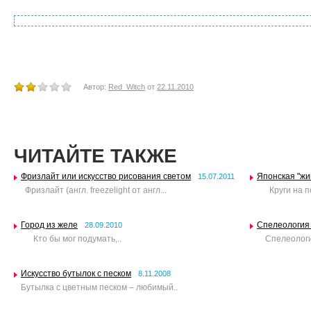
Автор:
Red_Witch
от
22.11.2010
ЧИТАЙТЕ ТАКЖЕ
Фризлайт или искусство рисования светом
Японская "жи
15.07.2011
Фризлайт (англ. freezelight от англ...
Круги на по
Город из желе
Спелеология 
28.09.2010
Кто бы мог подумать,..
Спелеология 
Искусство бутылок с песком
8.11.2008
Бутылка с цветным песком – любимый..