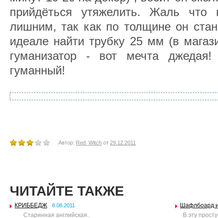
прийдёться утяжелить. Жаль что 
лишним, так как по толщине он стане
идеале найти трубку 25 мм (в магаз
гуманизатор - вот мечта джедая!
гуманный!
Автор:
Red_Witch
от
29.12.2011
ЧИТАЙТЕ ТАКЖЕ
КРИББЕДЖ
Шафлбоард и
8.08.2011
Старинная английская..
В эту просту