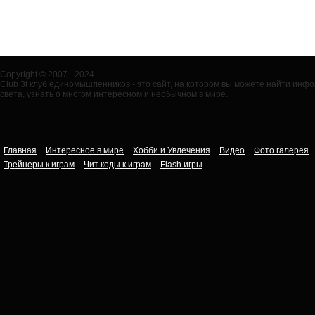
Copyright © 2007 - 2024
Club 3t клуб единомышленников - это сайт, на котором вы можете найти ин
света, узнать о многом интересном и необычном в мире.
Главная
Интересное в мире
Хобби и Увлечения
Видео
Фото галерея
Трейнеры к играм
Чит коды к играм
Flash игры