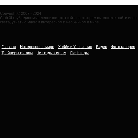
Copyright © 2007 - 2024
Club 3t клуб единомышленников - это сайт, на котором вы можете найти ин
света, узнать о многом интересном и необычном в мире.
Главная
Интересное в мире
Хобби и Увлечения
Видео
Фото галерея
Трейнеры к играм
Чит коды к играм
Flash игры