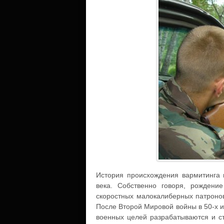
История происхождения вармитинга 
века. Собственно говоря, рождени
скоростных малокалиберных патронов 
После Второй Мировой войны в 50-х и
военных целей разрабатываются и ст