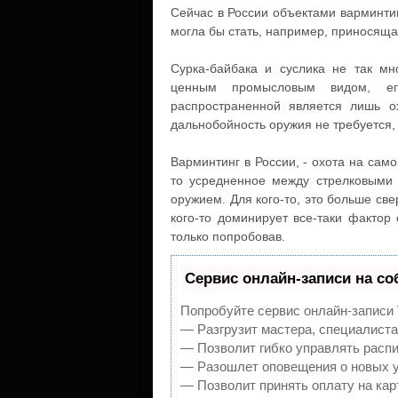
Сейчас в России объектами варминтин
могла бы стать, например, приносяща
Сурка-байбака и суслика не так мн
ценным промысловым видом, ег
распространенной является лишь о
дальнобойность оружия не требуется,
Варминтинг в России, - охота на само
то усредненное между стрелковыми
оружием. Для кого-то, это больше св
кого-то доминирует все-таки фактор 
только попробовав.
Сервис онлайн-записи на со
Попробуйте сервис онлайн-записи V
— Разгрузит мастера, специалиста
— Позволит гибко управлять распи
— Разошлет оповещения о новых у
— Позволит принять оплату на кар