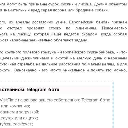
га могут быть признаны сурок, суслик и лисица. Другим объектом
я значительный вред серая ворона или бродячие собаки.
ого, их ареалы достаточно узкие. Европейский байбак признан
о отстрел проводят строго по лицензиям. Повсеместно
хота на лисицу, которая чаще ведется скрадом, когда особая
 хотя карабины значительно облегчают задачу.
го крупного полевого грызуна - европейского сурка-байбака, - что-
 целевыми дисциплинами и охотой на мелкую дичь с нарезным
ерхточная стрельба на дальние расстояния по малым целям, а для
охоты. Однозначно - это что-то уникальное и понять это можно,
бственном Telegram-боте
isitTime на основе вашего собственного Telegram-бота:
 или компанию;
санием и загрузкой;
слугах или акциях;
ту/кошелек/счет;