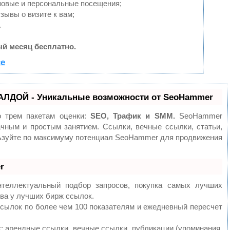
повые и персональные посещения;
зывы о визите к вам;
.
й месяц бесплатно.
се
АЛДОЙ - Уникальные возможности от SeoHammer
о трем пакетам оценки:
SEO, Трафик и SMM.
SeoHammer
чным и простым занятием. Ссылки, вечные ссылки, статьи,
льзуйте по максимуму потенциал SeoHammer для продвижения
r
теллектуальный подбор запросов, покупка самых лучших
ва у лучших бирж ссылок.
ссылок по более чем 100 показателям и ежедневный пересчет
 арендные ссылки, вечные ссылки, публикации (упоминания,