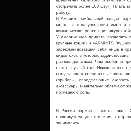
вредителей сельского хозяйства - 
отстрелять более 100 штук). Плата за
работу.
В Америке наибольший расцвет варм
место в этом увлечении имел и в
коммерческая реализация шкурок кой
У американцев принято разделять 
крупные кошки) и VARMINTS (пушной 
зарекомендовавшая себя ниша в сре
видов охот, в которых задействован
разным достатком. Чем особенно при
охота круглый год! Исключительно 
выпускающая специальные раскладны
(приборы, определяющие скорость 
аксессуары значительно облегчают жиз
последнюю роль.
В России варминт - охота новая. 
практикуются уже столетия, отстре
занимались.