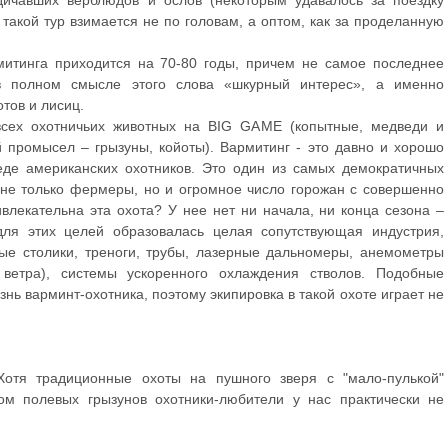
одичавших верблюдов и ослов (некоторым удавалось за поездку
 такой тур взимается не по головам, а оптом, как за проделанную
итинга приходится на 70-80 годы, причем не самое последнее
 полном смысле этого слова «шкурный интерес», а именно
отов и лисиц.
всех охотничьих животных на BIG GAME (копытные, медведи и
промысел – грызуны, койоты). Вармитинг - это давно и хорошо
де американских охотников. Это один из самых демократичных
ы не только фермеры, но и огромное число горожан с совершенно
влекательна эта охота? У нее нет ни начала, ни конца сезона –
для этих целей образовалась целая сопутствующая индустрия,
е столики, треноги, трубы, лазерные дальномеры, анемометры
ветра), системы ускоренного охлаждения стволов. Подобные
нь варминт-охотника, поэтому экипировка в такой охоте играет не
Хотя традиционные охоты на пушного зверя с "мало-пулькой"
лом полевых грызунов охотники-любители у нас практически не