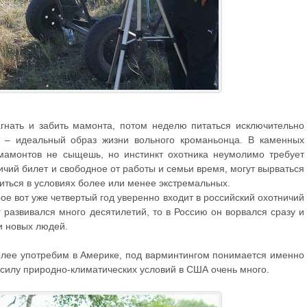
гнать и забить мамонта, потом неделю питаться исключительно
– идеальный образ жизни вольного кроманьонца. В каменных
мамонтов не сыщешь, но инстинкт охотника неумолимо требует
тничий билет и свободное от работы и семьи время, могут вырваться
иться в условиях более или менее экстремальных.
рое вот уже четвертый год уверенно входит в российский охотничий
 развивался много десятилетий, то в Россию он ворвался сразу и
 и новых людей.
олее употребим в Америке, под варминтингом понимается именно
в силу природно-климатических условий в США очень много.