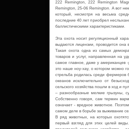
222 Remington, 222 Remington Magn
Remington, 25-06 Remington. А вот н
который, несмотря на весьма сред
последние 40 лет приобрел неслыханн
баллистическими характеристиками.
Эта охота носит регуляционный хара
выдаются лицензии, проводится она в
Такая охота одна из самых демокр
товаров и услуг, направленная на у
самое главное, даже у американцев -
это наше ноу-хау, о котором можно г
стрельба родилась среди фермеров б
океанов исключительно от безысхо
сельского хозяйства пошли в ход и п
– разнообразные мелкие грызуны, су
Собственно говоря, сам термин варми
означает - вредное животное. Поэтом
самом деле в борьбе за выживание се
В ряд животных, на которых охотят
первый взгляд для этих целей виды