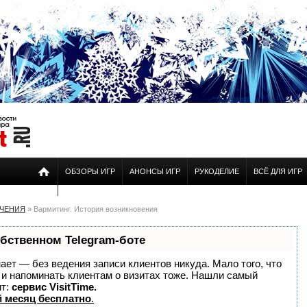
ОБЗОРЫ ИГР
АНОНСЫ ИГР
РУКОДЕЛИЕ
ВСЁ ДЛЯ ИГР
ЕЧЕНИЯ
» Вармитинг. История возникновения
обственном Telegram-боте
знает — без ведения записи клиентов никуда. Мало того, что
о и напоминать клиентам о визитах тоже. Нашли самый
нт:
сервис VisitTime.
 месяц бесплатно
.