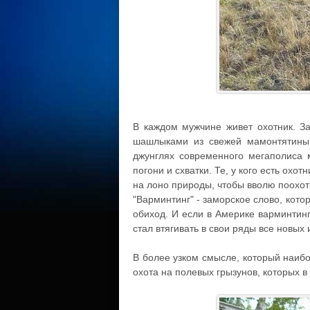
В каждом мужчине живет охотник. За
шашлыками из свежей мамонтятины 
джунглях современного мегаполиса 
погони и схватки. Те, у кого есть охо
на лоно природы, чтобы вволю поохот
"Варминтинг" - заморское слово, кото
обиход. И если в Америке варминтинг
стал втягивать в свои ряды все новых
В более узком смысле, который наиб
охота на полевых грызунов, которых 