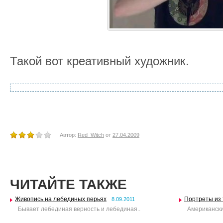
Такой вот креативный художник.
Автор:
Red_Witch
от
27.04.2009
ЧИТАЙТЕ ТАКЖЕ
Живопись на лебединых перьях
Портреты из
8.09.2011
Бывает лебединая верность и лебединая..
Американский