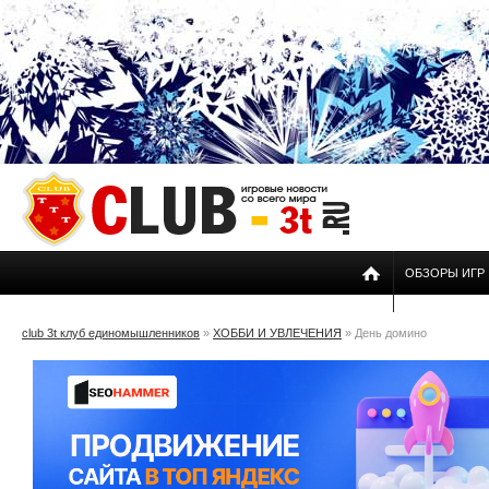
ОБЗОРЫ ИГР
club 3t клуб единомышленников
»
ХОББИ И УВЛЕЧЕНИЯ
» День домино