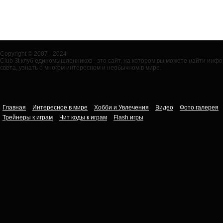
Copyright © 2007 - 2024
Club 3t клуб единомышленников - это сайт, на котором вы можете найти ин
света, узнать о многом интересном и необычном в мире.
Главная
Интересное в мире
Хобби и Увлечения
Видео
Фото галерея
Трейнеры к играм
Чит коды к играм
Flash игры