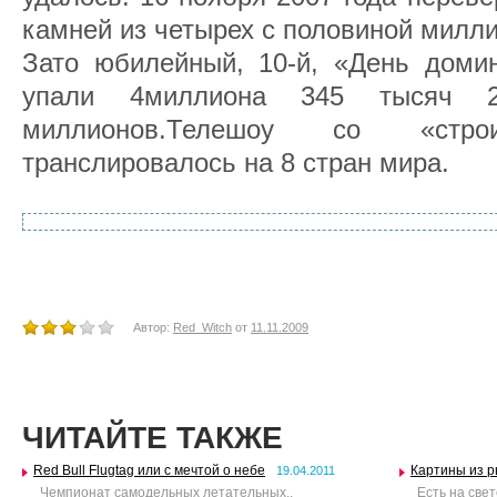
камней из четырех с половиной милли
Зато юбилейный, 10-й, «День домин
упали 4миллиона 345 тысяч 
миллионов.Телешоу со «стро
транслировалось на 8 стран мира.
Автор:
Red_Witch
от
11.11.2009
ЧИТАЙТЕ ТАКЖЕ
Red Bull Flugtag или с мечтой о небе
Картины из р
19.04.2011
Чемпионат самодельных летательных..
Есть на свет