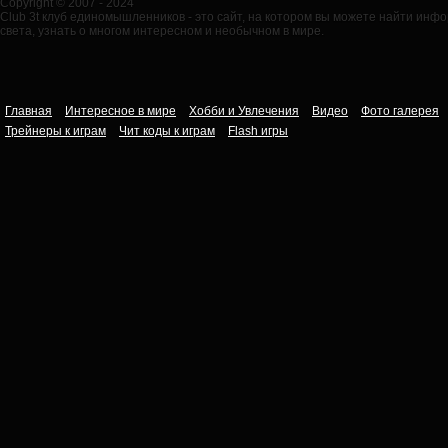
Copyright © 2007 - 2024
Club 3t клуб единомышленников - это сайт, на котором вы можете найти ин
света, узнать о многом интересном и необычном в мире.
Главная
Интересное в мире
Хобби и Увлечения
Видео
Фото галерея
Трейнеры к играм
Чит коды к играм
Flash игры