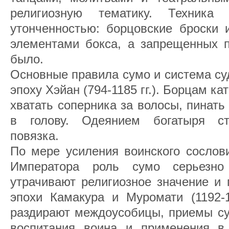
религиозную тематику. Техника
утонченностью: борцовские броски 
элементами бокса, а запрещенных п
было.
Основные правила сумо и система су
эпоху Хэйан (794-1185 гг.). Борцам к
хватать соперника за волосы, пинать
в голову. Одеянием богатыря ст
повязка.
По мере усиления воинского сослов
Императора роль сумо серьезно
утрачивают религиозное значение и 
эпохи Камакура и Муромати (1192-1
раздирают междоусобицы, приемы су
воспитания воина и применения в