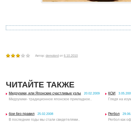
Автор:
demolord
от
6.10.2010
ЧИТАЙТЕ ТАКЖЕ
Мидзухики, или Японские счастливые узлы
КОИ
20.02.2009
3.05.200
Мидзухики- традиционное японское прикладное..
Глядя на изу
бои без правил
Регбол
25.02.2008
29.06
В последние годы мы стали свидетелями..
Регбол как о