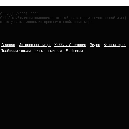
Copyright © 2007 - 2024
Club 3t клуб единомышленников - это сайт, на котором вы можете найти ин
света, узнать о многом интересном и необычном в мире.
Главная
Интересное в мире
Хобби и Увлечения
Видео
Фото галерея
Трейнеры к играм
Чит коды к играм
Flash игры