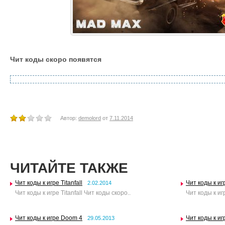
Чит коды скоро появятся
Автор:
demolord
от
7.11.2014
ЧИТАЙТЕ ТАКЖЕ
Чит коды к игре Titanfall
Чит коды к иг
2.02.2014
Чит коды к игре Titanfall Чит коды скоро..
Чит коды к иг
Чит коды к игре Doom 4
Чит коды к иг
29.05.2013