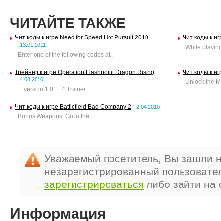
ЧИТАЙТЕ ТАКЖЕ
Чит коды к игре Need for Speed Hot Pursuit 2010
Чит коды к иг
13.01.2011
While playing,
Enter one of the following codes at..
Трейнер к игре Operation Flashpoint Dragon Rising
Чит коды к и
4.08.2010
Unlock the Mi
version 1.01 +4 Trainer..
Чит коды к игре Battlefield Bad Company 2
2.04.2010
Bonus Weapons: Go to the..
Уважаемый посетитель, Вы зашли н
незарегистрированный пользовате
зарегистрироваться
либо зайти на 
Информация