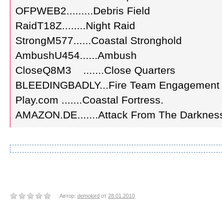
OFPWEB2.........Debris Field
RaidT18Z........Night Raid
StrongM577......Coastal Stronghold
AmbushU454......Ambush
CloseQ8M3 .......Close Quarters
BLEEDINGBADLY...Fire Team Engagement 
Play.com .......Coastal Fortress.
AMAZON.DE.......Attack From The Darknes
Автор:
demolord
от
28.01.2010