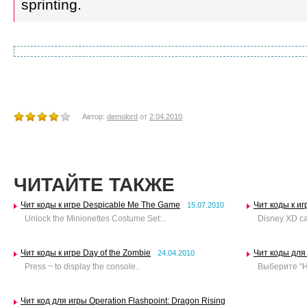
sprinting.
Автор:
demolord
от
2.04.2010
ЧИТАЙТЕ ТАКЖЕ
Чит коды к игре Despicable Me The Game
Чит коды к иг
15.07.2010
Unlock the Minionettes Costume Set:..
Disney XD car:
Чит коды к игре Day of the Zombie
Чит коды для 
24.04.2010
Press ~ to display the console..
Выберите "На
Чит код для игры Operation Flashpoint: Dragon Rising