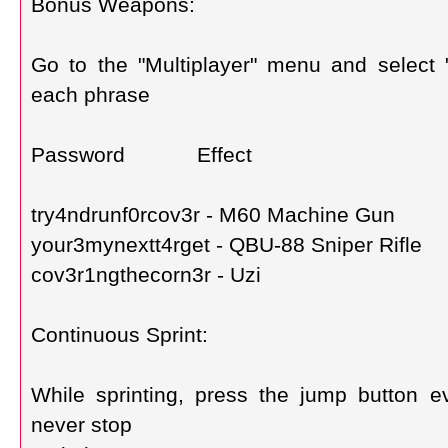
Bonus Weapons:
Go to the "Multiplayer" menu and select 
each phrase
Password Effect
try4ndrunf0rcov3r - M60 Machine Gun
your3mynextt4rget - QBU-88 Sniper Rifle
cov3r1ngthecorn3r - Uzi
Continuous Sprint:
While sprinting, press the jump button e
never stop