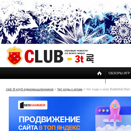
ОБЗОРЫ ИГР
club 3t клуб единомышленников
»
Чит коды к играм
» Чит коды к игре Battlefield Ba