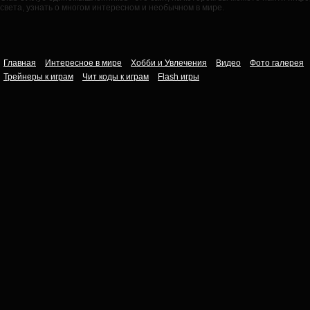
света, узнать о многом интересном и необычном в мире.
Главная
Интересное в мире
Хобби и Увлечения
Видео
Фото галерея
Трейнеры к играм
Чит коды к играм
Flash игры