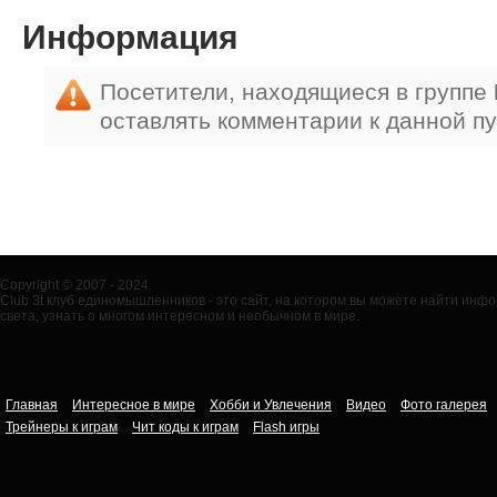
Информация
Посетители, находящиеся в группе
оставлять комментарии к данной п
Copyright © 2007 - 2024
Club 3t клуб единомышленников - это сайт, на котором вы можете найти ин
света, узнать о многом интересном и необычном в мире.
Главная
Интересное в мире
Хобби и Увлечения
Видео
Фото галерея
Трейнеры к играм
Чит коды к играм
Flash игры